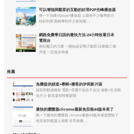
可以增強與觀眾的互動的好用P2P先峰播放器
推一下先峰xfplayer播放器 上面有不少教學影片
好好利用 能夠學到不少新知喔 ...
網路免費學日語的最快方法-24小時收看日本
電視台
相信魔王的力量 一開始必定鴨子聽雷 試著聽三個
月後 一定進步神速
推薦
免費提供頻道+專輯+播客的伊莉影片區
搞笑和動漫都有 電影+音樂不知合不合法 遊戲+生活類
也不少 甚至還有時事新聞
最快的瀏覽器chrome最新免安裝44版本來了
推一下最快的瀏覽器 chrome最新44版本速度變快了
免安裝同樣讓人很愛 非常推薦 ...