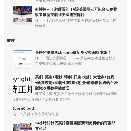
利用 能夠學到不少新知喔 ...
好棒棒～！超優質的iTV讓英國朋友可以合法免費
收看最新英劇和英國電視節目
推一下iTV 頻道眾多 速度非常快 也讓我們和英國再也
沒時差
推推
最快的瀏覽器chrome最新免安裝44版本來了
推一下最快的瀏覽器 chrome最新44版本速度變快了
免安裝同樣讓人很愛 非常推薦 ...
美劇+英劇+電影+韓劇+日劇+港劇+大陸劇+台劇
+新加坡劇+泰劇+印度劇+動漫+教學影音網站合法
版權收看教學總整理
魔王最推薦 英美韓日港台大陸劇電影 電影新加坡泰印
度劇教學 影音網站合法版權收看教學 ...
ScoreCloud
推一下只要哼哼唱唱就能作曲
24小時給我們英語發音國際新聞免費看的阿里郎
電視台