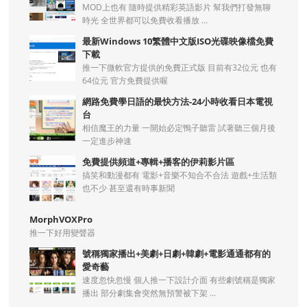
MOD上也有 隨時提供精彩英語影片 幫我們打發無聊
時光 全世界都可以免費收看播放 ...
最新Windows 10繁體中文版ISO光碟映像檔免費
下載
推一下微軟官方提供的免費正式版 目前有32位元 也有
64位元 官方免費提供喔
網路免費學日語的最快方法-24小時收看日本電視
台
相信魔王的力量 一開始必定鴨子聽雷 試著聽三個月後
一定進步神速
免費提供頻道+專輯+播客的伊莉影片區
搞笑和動漫都有 電影+音樂不知合不合法 遊戲+生活類
也不少 甚至還有時事新聞
MorphVOXPro
推一下好用變聲器
號稱獨家播出+美劇+日劇+韓劇+電影通通都有的
愛奇藝
速度忽快忽慢 個人推一下設計介面 有些劇號稱是獨家
播出 部分劇集會突然無預警被下架 ...