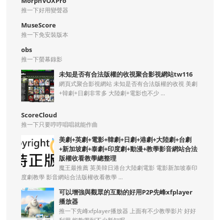
MorphVOXPro
推一下好用變聲器
MuseScore
推一下免安裝版本
obs
推一下螢幕錄影
未知是否有合法版權的收視聚合影視網站tw116
網頁式聚合影視網站 未知是否有合法版權的收視 美劇
+韓劇+日劇非常多 大陸劇+電影也不少 ...
ScoreCloud
推一下只要哼哼唱唱就能作曲
美劇+英劇+電影+韓劇+日劇+港劇+大陸劇+台劇
+新加坡劇+泰劇+印度劇+動漫+教學影音網站合法
版權收看教學總整理
魔王最推薦 英美韓日港台大陸劇電影 電影新加坡泰印
度劇教學 影音網站合法版權收看教學 ...
可以增強與觀眾的互動的好用P2P先峰xfplayer
播放器
推一下先峰xfplayer播放器 上面有不少教學影片 好好