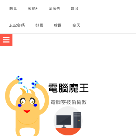
電腦軟體
防毒
效能+
清廣告
影音
忘記密碼
抓圖
繪圖
聊天