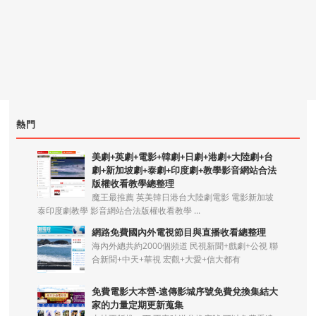
熱門
美劇+英劇+電影+韓劇+日劇+港劇+大陸劇+台
劇+新加坡劇+泰劇+印度劇+教學影音網站合法
版權收看教學總整理
魔王最推薦 英美韓日港台大陸劇電影 電影新加坡
泰印度劇教學 影音網站合法版權收看教學 ...
網路免費國內外電視節目與直播收看總整理
海內外總共約2000個頻道 民視新聞+戲劇+公視 聯
合新聞+中天+華視 宏觀+大愛+信大都有
免費電影大本營-遠傳影城序號免費兌換集結大
家的力量定期更新蒐集