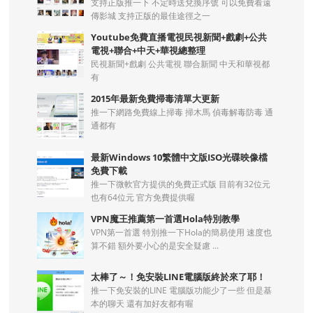
支持正版推一下 不定時送兌換序號 可以免費看遠
傳影城 支持正版的最佳途徑之一
Youtube免費直播電視民視新聞+戲劇+公共
電視+聯合+中天+華視總整理
民視新聞+戲劇 公共電視 聯合新聞 中天和華視都
有
2015年最新免費掃毒清單大更新
推一下網路免費線上掃毒 掃木馬 偵毒解毒防毒 通
通都有
最新Windows 10繁體中文版ISO光碟映像檔
免費下載
推一下微軟官方提供的免費正式版 目前有32位元
也有64位元 官方免費提供喔
VPN魔王推薦第一首選Hola特別教學
VPN第一首選 特別推一下Hola的簡易使用 速度也
算不錯 額外要小心的是安全疑慮 ...
太棒了～！免安裝LINE電腦版終於來了耶！
推一下免安裝的LINE 電腦版功能少了一些 但是基
本的聊天 還有加好友都有喔