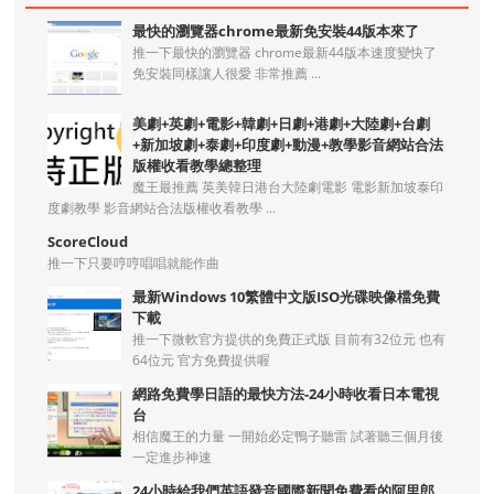
最快的瀏覽器chrome最新免安裝44版本來了
推一下最快的瀏覽器 chrome最新44版本速度變快了
免安裝同樣讓人很愛 非常推薦 ...
美劇+英劇+電影+韓劇+日劇+港劇+大陸劇+台劇
+新加坡劇+泰劇+印度劇+動漫+教學影音網站合法
版權收看教學總整理
魔王最推薦 英美韓日港台大陸劇電影 電影新加坡泰印
度劇教學 影音網站合法版權收看教學 ...
ScoreCloud
推一下只要哼哼唱唱就能作曲
最新Windows 10繁體中文版ISO光碟映像檔免費
下載
推一下微軟官方提供的免費正式版 目前有32位元 也有
64位元 官方免費提供喔
網路免費學日語的最快方法-24小時收看日本電視
台
相信魔王的力量 一開始必定鴨子聽雷 試著聽三個月後
一定進步神速
24小時給我們英語發音國際新聞免費看的阿里郎