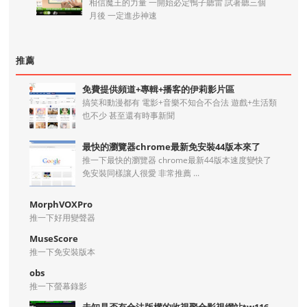
相信魔王的力量 一開始必定鴨子聽雷 試著聽三個
月後 一定進步神速
推薦
免費提供頻道+專輯+播客的伊莉影片區
搞笑和動漫都有 電影+音樂不知合不合法 遊戲+生活類
也不少 甚至還有時事新聞
最快的瀏覽器chrome最新免安裝44版本來了
推一下最快的瀏覽器 chrome最新44版本速度變快了
免安裝同樣讓人很愛 非常推薦 ...
MorphVOXPro
推一下好用變聲器
MuseScore
推一下免安裝版本
obs
推一下螢幕錄影
未知是否有合法版權的收視聚合影視網站tw116