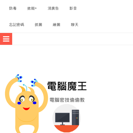
電腦軟體
防毒
效能+
清廣告
影音
忘記密碼
抓圖
繪圖
聊天