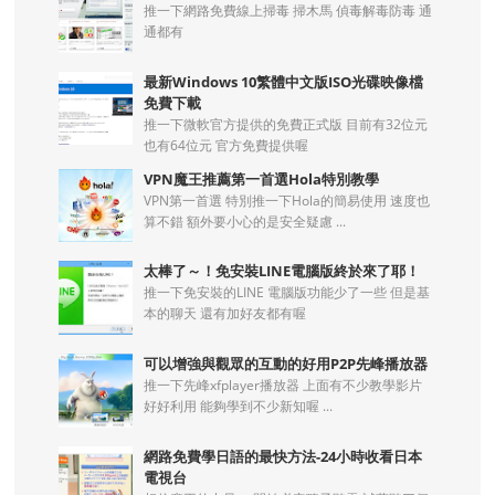
推一下網路免費線上掃毒 掃木馬 偵毒解毒防毒 通
通都有
最新Windows 10繁體中文版ISO光碟映像檔
免費下載
推一下微軟官方提供的免費正式版 目前有32位元
也有64位元 官方免費提供喔
VPN魔王推薦第一首選Hola特別教學
VPN第一首選 特別推一下Hola的簡易使用 速度也
算不錯 額外要小心的是安全疑慮 ...
太棒了～！免安裝LINE電腦版終於來了耶！
推一下免安裝的LINE 電腦版功能少了一些 但是基
本的聊天 還有加好友都有喔
可以增強與觀眾的互動的好用P2P先峰播放器
推一下先峰xfplayer播放器 上面有不少教學影片
好好利用 能夠學到不少新知喔 ...
網路免費學日語的最快方法-24小時收看日本
電視台