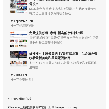
電視台
MOD上也有 隨時提供精彩英語影片 幫我們打發無聊
時光 全世界都可以免費收看播放 ...
MorphVOXPro
推一下好用變聲器
免費提供頻道+專輯+播客的伊莉影片區
搞笑和動漫都有 電影+音樂不知合不合法 遊戲+生活類
也不少 甚至還有時事新聞
好棒棒～！超優質的iTV讓英國朋友可以合法免費
收看最新英劇和英國電視節目
推一下iTV 頻道眾多 速度非常快 也讓我們和英國再也
沒時差
MuseScore
推一下免安裝版本
videoscribe 白板
Chrome上最推薦的腳本執行工具Tampermonkey