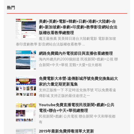
熱門
美劇+英劇+電影+韓劇+日劇+港劇+大陸劇+台
劇+新加坡劇+泰劇+印度劇+教學影音網站合法
版權收看教學總整理
魔王最推薦 英美韓日港台大陸劇電影 電影新加坡
泰印度劇教學 影音網站合法版權收看教學 ...
網路免費國內外電視節目與直播收看總整理
海內外總共約2000個頻道 民視新聞+戲劇+公視 聯
合新聞+中天+華視 宏觀+大愛+信大都有
免費電影大本營-遠傳影城序號免費兌換集結大
家的力量定期更新蒐集
支持正版推一下 不定時送兌換序號 可以免費看遠
傳影城 支持正版的最佳途徑之一
Youtube免費直播電視民視新聞+戲劇+公共
電視+聯合+中天+華視總整理
民視新聞+戲劇 公共電視 聯合新聞 中天和華視都
有
2015年最新免費掃毒清單大更新