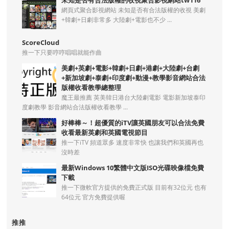
網頁式聚合影視網站 未知是否有合法版權的收視 美劇
+韓劇+日劇非常多 大陸劇+電影也不少 ...
ScoreCloud
推一下只要哼哼唱唱就能作曲
美劇+英劇+電影+韓劇+日劇+港劇+大陸劇+台劇
+新加坡劇+泰劇+印度劇+動漫+教學影音網站合法
版權收看教學總整理
魔王最推薦 英美韓日港台大陸劇電影 電影新加坡泰印
度劇教學 影音網站合法版權收看教學 ...
好棒棒～！超優質的iTV讓英國朋友可以合法免費
收看最新英劇和英國電視節目
推一下iTV 頻道眾多 速度非常快 也讓我們和英國再也
沒時差
最新Windows 10繁體中文版ISO光碟映像檔免費
下載
推一下微軟官方提供的免費正式版 目前有32位元 也有
64位元 官方免費提供喔
推推