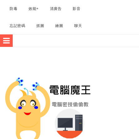
電腦軟體
防毒
效能+
清廣告
影音
忘記密碼
抓圖
繪圖
聊天