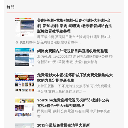
熱門
美劇+英劇+電影+韓劇+日劇+港劇+大陸劇+台
劇+新加坡劇+泰劇+印度劇+教學影音網站合法
版權收看教學總整理
魔王最推薦 英美韓日港台大陸劇電影 電影新加坡
泰印度劇教學 影音網站合法版權收看教學 ...
網路免費國內外電視節目與直播收看總整理
海內外總共約2000個頻道 民視新聞+戲劇+公視 聯
合新聞+中天+華視 宏觀+大愛+信大都有
免費電影大本營-遠傳影城序號免費兌換集結大
家的力量定期更新蒐集
支持正版推一下 不定時送兌換序號 可以免費看遠
傳影城 支持正版的最佳途徑之一
Youtube免費直播電視民視新聞+戲劇+公共
電視+聯合+中天+華視總整理
民視新聞+戲劇 公共電視 聯合新聞 中天和華視都
有
2015年最新免費掃毒清單大更新