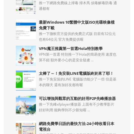
推一下網路免費線上掃毒 掃木馬 偵毒解毒防毒 通
通都有
最新Windows 10繁體中文版ISO光碟映像檔
免費下載
推一下微軟官方提供的免費正式版 目前有32位元
也有64位元 官方免費提供喔
VPN魔王推薦第一首選Hola特別教學
VPN第一首選 特別推一下Hola的簡易使用 速度也
算不錯 額外要小心的是安全疑慮 ...
太棒了～！免安裝LINE電腦版終於來了耶！
推一下免安裝的LINE 電腦版功能少了一些 但是基
本的聊天 還有加好友都有喔
可以增強與觀眾的互動的好用P2P先峰播放器
推一下先峰xfplayer播放器 上面有不少教學影片
好好利用 能夠學到不少新知喔 ...
網路免費學日語的最快方法-24小時收看日本
電視台