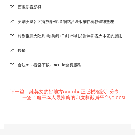
西瓜影音影視
美劇英劇各大播放器+影音網站合法版權收看教學總整理
特別推薦大陸劇+歐美劇+日劇+韓劇於對岸影視大本營的騰訊
快播
合法mp3音樂下載Jamendo免費服務
下一篇：練英文的好地方onitube正版授權影片分享
上一篇：魔王本人最推薦的印度劇觀賞平台yo desi