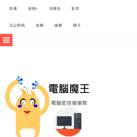
電腦軟體
防毒
效能+
清廣告
影音
忘記密碼
抓圖
繪圖
聊天