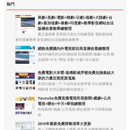
熱門
美劇+英劇+電影+韓劇+日劇+港劇+大陸劇+台
劇+新加坡劇+泰劇+印度劇+教學影音網站合法
版權收看教學總整理
魔王最推薦 英美韓日港台大陸劇電影 電影新加坡
泰印度劇教學 影音網站合法版權收看教學 ...
網路免費國內外電視節目與直播收看總整理
海內外總共約2000個頻道 民視新聞+戲劇+公視 聯
合新聞+中天+華視 宏觀+大愛+信大都有
免費電影大本營-遠傳影城序號免費兌換集結大
家的力量定期更新蒐集
支持正版推一下 不定時送兌換序號 可以免費看遠
傳影城 支持正版的最佳途徑之一
Youtube免費直播電視民視新聞+戲劇+公共
電視+聯合+中天+華視總整理
民視新聞+戲劇 公共電視 聯合新聞 中天和華視都
有
2015年最新免費掃毒清單大更新
推一下網路免費線上掃毒 掃木馬 偵毒解毒防毒 通