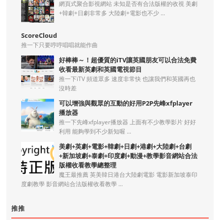
網頁式聚合影視網站 未知是否有合法版權的收視 美劇
+韓劇+日劇非常多 大陸劇+電影也不少 ...
ScoreCloud
推一下只要哼哼唱唱就能作曲
好棒棒～！超優質的iTV讓英國朋友可以合法免費
收看最新英劇和英國電視節目
推一下iTV 頻道眾多 速度非常快 也讓我們和英國再也
沒時差
可以增強與觀眾的互動的好用P2P先峰xfplayer
播放器
推一下先峰xfplayer播放器 上面有不少教學影片 好好
利用 能夠學到不少新知喔 ...
美劇+英劇+電影+韓劇+日劇+港劇+大陸劇+台劇
+新加坡劇+泰劇+印度劇+動漫+教學影音網站合法
版權收看教學總整理
魔王最推薦 英美韓日港台大陸劇電影 電影新加坡泰印
度劇教學 影音網站合法版權收看教學 ...
推推