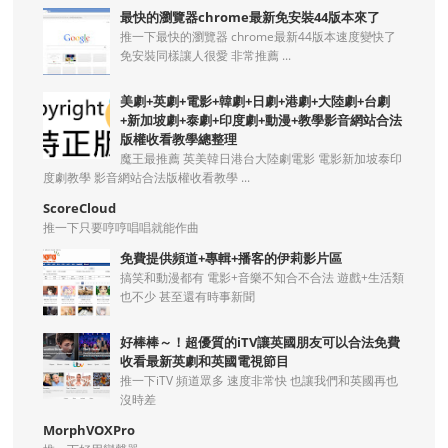
最快的瀏覽器chrome最新免安裝44版本來了
推一下最快的瀏覽器 chrome最新44版本速度變快了
免安裝同樣讓人很愛 非常推薦 ...
美劇+英劇+電影+韓劇+日劇+港劇+大陸劇+台劇
+新加坡劇+泰劇+印度劇+動漫+教學影音網站合法
版權收看教學總整理
魔王最推薦 英美韓日港台大陸劇電影 電影新加坡泰印
度劇教學 影音網站合法版權收看教學 ...
ScoreCloud
推一下只要哼哼唱唱就能作曲
免費提供頻道+專輯+播客的伊莉影片區
搞笑和動漫都有 電影+音樂不知合不合法 遊戲+生活類
也不少 甚至還有時事新聞
好棒棒～！超優質的iTV讓英國朋友可以合法免費
收看最新英劇和英國電視節目
推一下iTV 頻道眾多 速度非常快 也讓我們和英國再也
沒時差
MorphVOXPro