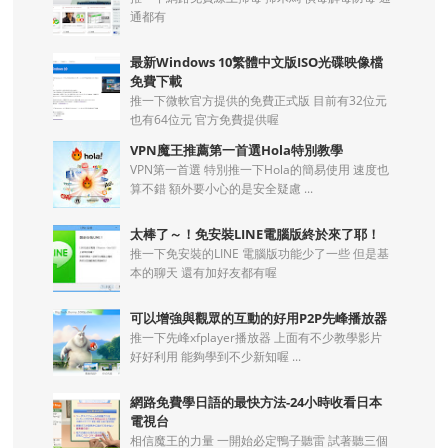
通都有
最新Windows 10繁體中文版ISO光碟映像檔
免費下載
推一下微軟官方提供的免費正式版 目前有32位元
也有64位元 官方免費提供喔
VPN魔王推薦第一首選Hola特別教學
VPN第一首選 特別推一下Hola的簡易使用 速度也
算不錯 額外要小心的是安全疑慮 ...
太棒了～！免安裝LINE電腦版終於來了耶！
推一下免安裝的LINE 電腦版功能少了一些 但是基
本的聊天 還有加好友都有喔
可以增強與觀眾的互動的好用P2P先峰播放器
推一下先峰xfplayer播放器 上面有不少教學影片
好好利用 能夠學到不少新知喔 ...
網路免費學日語的最快方法-24小時收看日本
電視台
相信魔王的力量 一開始必定鴨子聽雷 試著聽三個