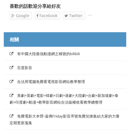
喜歡的話歡迎分享給好友
Google
Facebook
Twitter
相關
有中國大陸最強動漫網之稱號的bilibili
百度影音
合法用電腦免費看電視影音網站教學整理
美劇+英劇+電影+韓劇+日劇+港劇+大陸劇+台劇+新加坡劇+泰
劇+印度劇+動漫+教學影音網站合法版權收看教學總整理
免費電影大本營-遠傳Friday影音序號免費兌換集結大家的力量
定期更新蒐集